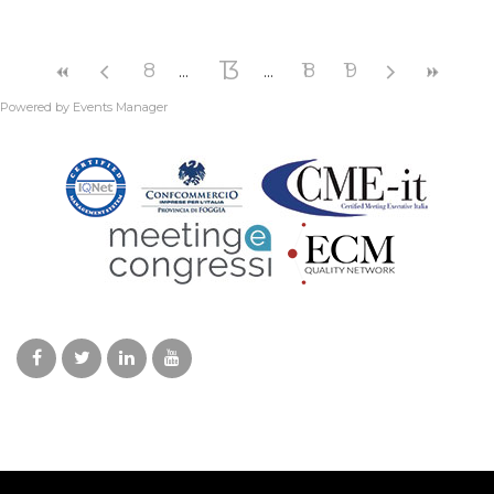
13
8
18
19
Powered by
Events Manager