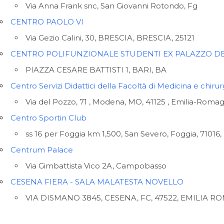
Via Anna Frank snc, San Giovanni Rotondo, Fg
CENTRO PAOLO VI
Via Gezio Calini, 30, BRESCIA, BRESCIA, 25121
CENTRO POLIFUNZIONALE STUDENTI EX PALAZZO DE
PIAZZA CESARE BATTISTI 1, BARI, BA
Centro Servizi Didattici della Facoltà di Medicina e chirurg
Nazione
Via del Pozzo, 71 , Modena, MO, 41125 , Emilia-Roma
Centro Sportin Club
ss 16 per Foggia km 1,500, San Severo, Foggia, 71016,
Luoghi movimentati?
Centrum Palace
Via Gimbattista Vico 2A, Campobasso
CESENA FIERA - SALA MALATESTA NOVELLO
VIA DISMANO 3845, CESENA, FC, 47522, EMILIA 