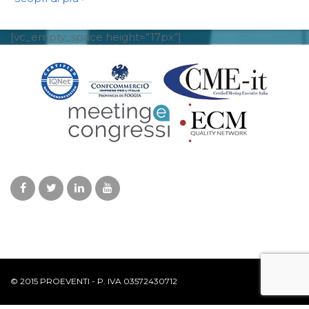
[vc_empty_space height=”17px”]
© 2015 PROEVENTI - P. IVA 03572430712