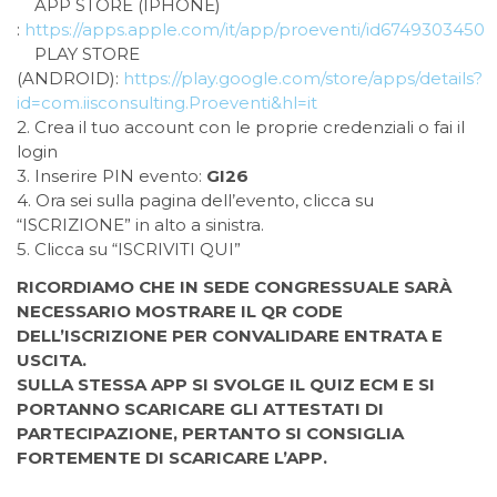
APP STORE (IPHONE)
:
https://apps.apple.com/it/app/proeventi/id6749303450
PLAY STORE
(ANDROID):
https://play.google.com/store/apps/details?
id=com.iisconsulting.Proeventi&hl=it
2. Crea il tuo account con le proprie credenziali o fai il
login
3. Inserire PIN evento:
GI26
4. Ora sei sulla pagina dell’evento, clicca su
“ISCRIZIONE” in alto a sinistra.
5. Clicca su “ISCRIVITI QUI”
RICORDIAMO CHE IN SEDE CONGRESSUALE SARÀ
NECESSARIO MOSTRARE IL QR CODE
DELL’ISCRIZIONE PER CONVALIDARE ENTRATA E
USCITA.
SULLA STESSA APP SI SVOLGE IL QUIZ ECM E SI
PORTANNO SCARICARE GLI ATTESTATI DI
PARTECIPAZIONE, PERTANTO SI CONSIGLIA
FORTEMENTE DI SCARICARE L’APP.