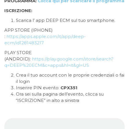
PROGRAMMA:
Clicca qui per scaricare il programma
ISCRIZIONE:
Scarica l’ app DEEP ECM sul tuo smartphone.
APP STORE (IPHONE)
:
https://apps.apple.com/it/app/deep-
ecm/id1281483217
PLAY STORE
(ANDROID):
https://play.google.com/store/search?
q=DEEP%20ECM&c=apps&hl=it&gl=US
Crea il tuo account con le proprie credenziali o fai
il login
Inserire PIN evento:
CPX351
Ora sei sulla pagina dell’evento, clicca su
“ISCRIZIONE” in alto a sinistra