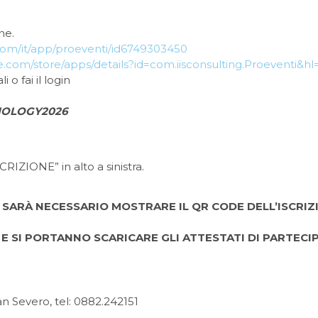
ne.
.com/it/app/proeventi/id6749303450
e.com/store/apps/details?id=com.iisconsulting.Proeventi&hl=
 o fai il login
IOLOGY2026
SCRIZIONE” in alto a sinistra.
SARÀ NECESSARIO MOSTRARE IL QR CODE DELL’ISCRIZ
 E SI PORTANNO SCARICARE GLI ATTESTATI DI PARTECI
an Severo, tel: 0882.242151