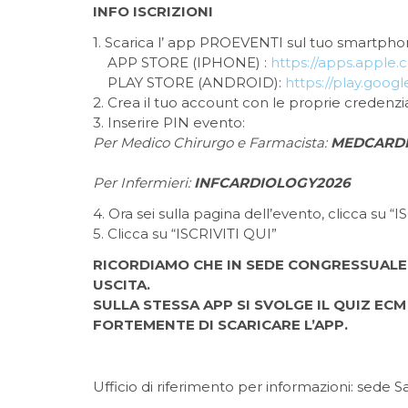
INFO ISCRIZIONI
1. Scarica l’ app PROEVENTI sul tuo smartpho
APP STORE (IPHONE) :
https://apps.apple
PLAY STORE (ANDROID):
https://play.googl
2. Crea il tuo account con le proprie credenziali
3. Inserire PIN evento:
Per Medico Chirurgo e Farmacista:
MEDCARD
Per Infermieri:
INFCARDIOLOGY2026
4. Ora sei sulla pagina dell’evento, clicca su “I
5. Clicca su “ISCRIVITI QUI”
RICORDIAMO CHE IN SEDE CONGRESSUALE 
USCITA.
SULLA STESSA APP SI SVOLGE IL QUIZ ECM
FORTEMENTE DI SCARICARE L’APP.
Ufficio di riferimento per informazioni: sede S