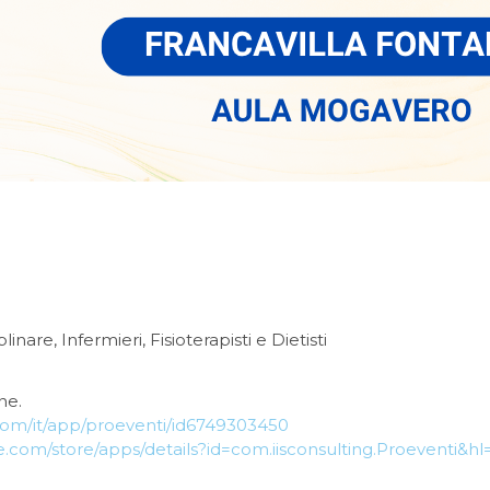
inare, Infermieri, Fisioterapisti e Dietisti
ne.
.com/it/app/proeventi/id6749303450
le.com/store/apps/details?id=com.iisconsulting.Proeventi&hl=